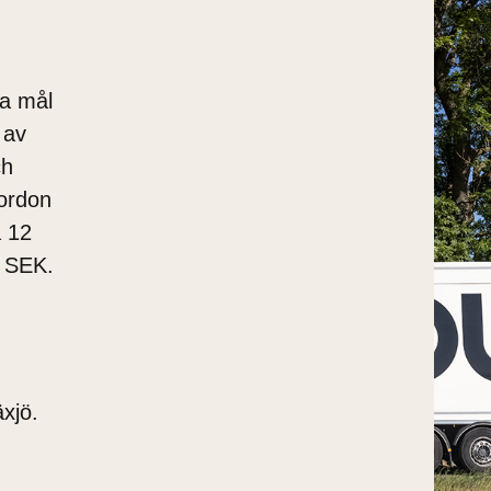
ra mål
 av
ch
fordon
å 12
er SEK.
xjö.